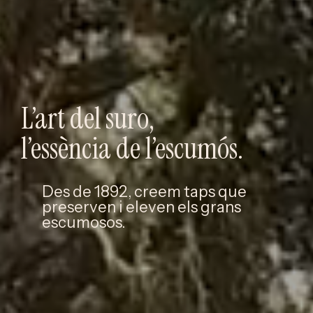
L’art del suro,
l’essència de l’escumós.
Des de 1892, creem taps que
preserven i eleven els grans
escumosos.