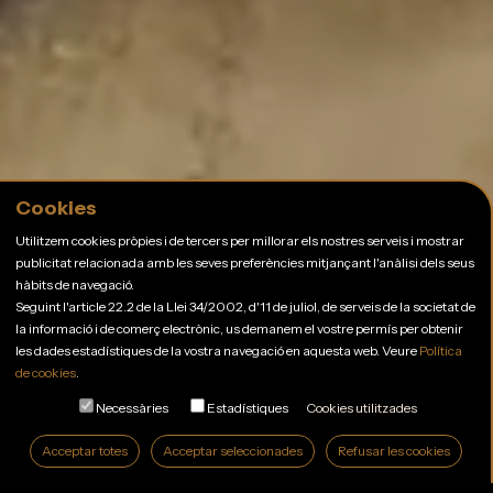
Cookies
Utilitzem cookies pròpies i de tercers per millorar els nostres serveis i mostrar
publicitat relacionada amb les seves preferències mitjançant l'anàlisi dels seus
hàbits de navegació.
Seguint l'article 22.2 de la Llei 34/2002, d'11 de juliol, de serveis de la societat de
la informació i de comerç electrònic, us demanem el vostre permís per obtenir
les dades estadístiques de la vostra navegació en aquesta web. Veure
Política
de cookies
.
Necessàries
Estadístiques
Cookies utilitzades
Acceptar totes
Acceptar seleccionades
Refusar les cookies